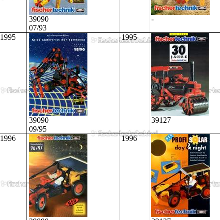
39090
-
07/93
1995
1995
39090
39127
09/95
1996
1996