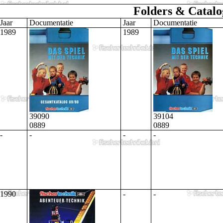
Folders & Catalo
Jaar
Documentatie
Jaar
Documentatie
1989
1989
39090
39104
0889
0889
-
-
-
-
1990
-
-